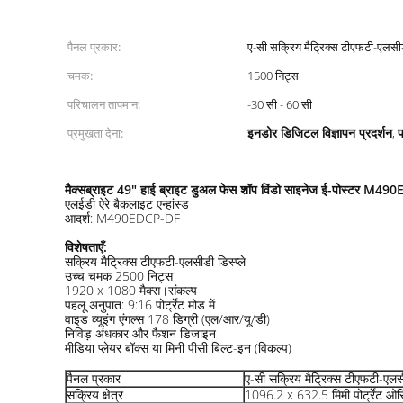
पैनल प्रकार:
ए-सी सक्रिय मैट्रिक्स टीएफटी-एलसी
चमक:
1500 निट्स
परिचालन तापमान:
-30 सी - 60 सी
इनडोर डिजिटल विज्ञापन प्रदर्शन
फ
प्रमुखता देना:
,
मैक्सब्राइट 49" हाई ब्राइट डुअल फेस शॉप विंडो साइनेज ई-पोस्टर M4
एलईडी ऐरे बैकलाइट एन्हांस्ड
आदर्श: M490EDCP-DF
विशेषताएँ
:
सक्रिय मैट्रिक्स टीएफटी-एलसीडी डिस्प्ले
उच्च चमक 2500 निट्स
1920 x 1080 मैक्स।संकल्प
पहलू अनुपात: 9:16 पोर्ट्रेट मोड में
वाइड व्यूइंग एंगल्स 178 डिग्री (एल/आर/यू/डी)
निविड़ अंधकार और फैशन डिजाइन
मीडिया प्लेयर बॉक्स या मिनी पीसी बिल्ट-इन (विकल्प)
पैनल प्रकार
ए-सी सक्रिय मैट्रिक्स टीएफटी-एल
सक्रिय क्षेत्र
1096.2 x 632.5 मिमी पोर्ट्रेट ओर