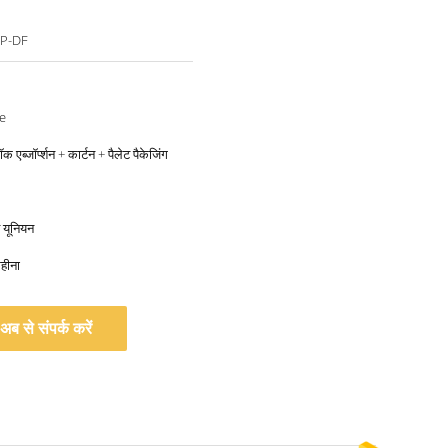
P-DF
e
क एब्जॉर्प्शन + कार्टन + पैलेट पैकेजिंग
्न यूनियन
हीना
अब से संपर्क करें