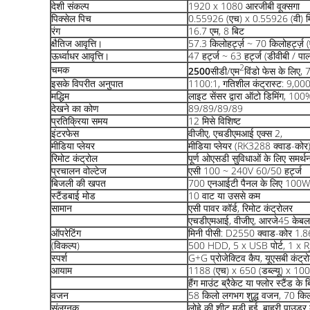
देशी संकल्प
1920 x 1080 आरजीबी वूक्सगा
पिक्सेल पिच
0.55926 (एच) x 0.55926 (वी) म
रंग
16.7 एम, 8 बिट
क्षैतिज आवृत्ति।
57.3 किलोहर्ट्ज़ ~ 70 किलोहर्ट्ज
ऊर्ध्वाधर आवृत्ति।
47 हर्ट्ज ~ 63 हर्ट्ज (डीवीबी / पा
2
चमक
250
0
सीडी/एम
विंडो फेस के लिए
इसके विपरीत अनुपात
1100:1, गतिशील कंट्रास्ट: 9,00
मद्धिम
लाइट सेंसर द्वारा ऑटो डिमिंग, 10
देखने का कोण
89/89/89/89
प्रतिक्रिया समय
12 मिसे विशिष्ट
इंटरफेस
वीजीए, एचडीएमआई एक्स 2,
मीडिया प्लेयर
मीडिया प्लेयर (RK3288 क्वाड-कोर
रिमोट कंट्रोल
पूर्ण ओएसडी सुविधाओं के लिए समर्थ
प्रचालन वोल्टेज
एसी 100 ~ 240V 60/50 हर्ट्ज
बिजली की खपत
700 एनआईटी पैनल के लिए 100W
स्टैंडबाई मोड
10 वाट या उससे कम
सामान
एसी पावर कॉर्ड, रिमोट कंट्रोलर
एचडीएमआई, वीजीए, आरजे45 केबल
ऑपरेटिंग
मिनी पीसी: D2550 क्वाड-कोर 
(विकल्प)
500 HDD, 5 x USB पोर्ट, 1 x RJ
स्पर्श
G+G प्रोजेक्टिव कैप, यूएसबी कंट्र
आयाम
1188 (एच) x 650 (डब्ल्यू) x 100 
हैंग माउंट ब्रैकेट या फ्लोर स्टैंड के 
वजन
58 किलो लगभग शुद्ध वजन, 70 क
संलग्नक
लोहे की शीट मुड़ी हुई, बाहरी पाउडर 