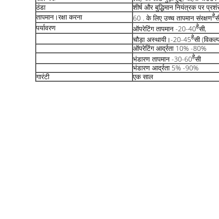
ठंडा
शीर्ष और बुद्धिमान नियंत्रक पर प्रश
हे
तापमान।रक्षा करना
60 . के लिए उच्च तापमान संरक्षण
स
हे
पर्यावरण
ऑपरेटिंग तापमान -20-40
सी,
हे
चौड़ा अस्थायी।-20-45
सी (विकल्
ऑपरेटिंग आर्द्रता 10% -80%
हे
भंडारण तापमान -30-60
सी
भंडारण आर्द्रता 5% -90%
गारंटी
एक साल