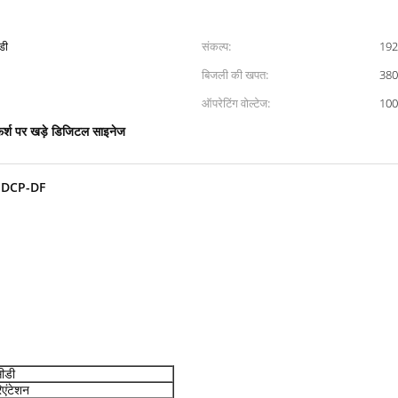
डी
संकल्प:
192
बिजली की खपत:
38
ऑपरेटिंग वोल्टेज:
100 
र्श पर खड़े डिजिटल साइनेज
90EDCP-DF
सीडी
िएंटेशन