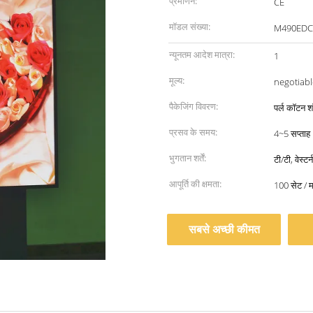
प्रमाणन:
CE
मॉडल संख्या:
M490EDC
न्यूनतम आदेश मात्रा:
1
मूल्य:
negotiabl
पैकेजिंग विवरण:
पर्ल कॉटन शॉ
प्रसव के समय:
4~5 सप्ताह
भुगतान शर्तें:
टी/टी, वेस्टर
आपूर्ति की क्षमता:
100 सेट / म
सबसे अच्छी कीमत