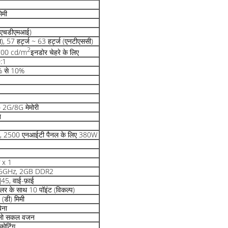
िमी
़ (एचडीएमआई)
ल), 57 हर्ट्ज ~ 63 हर्ट्ज (एनटीएससी)
2
, 700 cd/m
इनडोर चेहरे के लिए
0:1
0% से 10%
) 2G/8G मेमोरी
न
, 2500 एनआईटी पैनल के लिए 380W
 x 1
1.86GHz, 2GB DDR2
45, वाई-फ़ाई
ोलर के साथ 10 पॉइंट (विकल्प)
(डी) मिमी
बिना
िलो सकल वजन
कोटिंग,