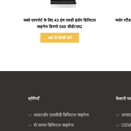
प्रदर्शन का विवरण
सबवे एयरपोर्ट के लिए 43 इंच एचडी इंडोर डिजिटल
फ्लोर स्टै
साइनेज डिस्प्ले 500 सीडी/एम2
अब से संपर्क करें
श्रेणियाँ
फैक्टरी यात
आउटडोर एलसीडी डिजिटल साइनेज
उत्पा
दो तरफा डिजिटल साइनेज
OEM