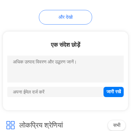
6
और देखो
संकीर्ण बेजल एलसीडी
वीडियो वॉल
एक संदेश छोड़ें
10
उच्च चमक एलसीडी
मॉड्यूल
लोकप्रिय श्रेणियां
सभी