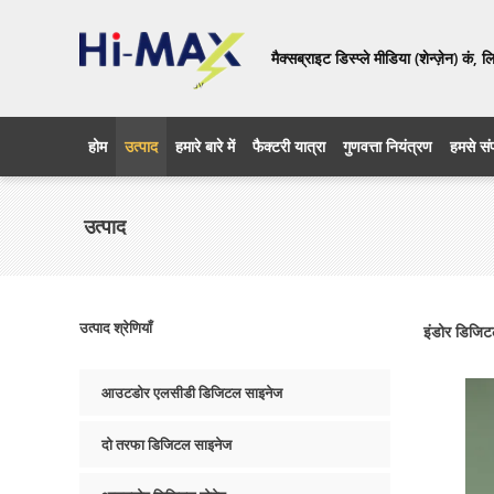
मैक्सब्राइट डिस्प्ले मीडिया (शेन्ज़ेन) कं, 
होम
उत्पाद
हमारे बारे में
फैक्टरी यात्रा
गुणवत्ता नियंत्रण
हमसे संप
उत्पाद
उत्पाद श्रेणियाँ
इंडोर डिजिटल
आउटडोर एलसीडी डिजिटल साइनेज
दो तरफा डिजिटल साइनेज