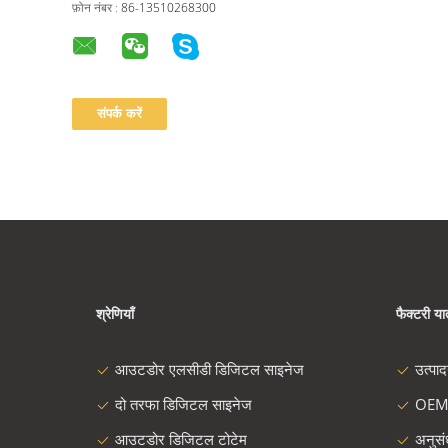
फ़ोन नंबर :
86-13510268300
श्रेणियाँ
फैक्टरी यात
आउटडोर एलसीडी डिजिटल साइनेज
उत्पा
दो तरफा डिजिटल साइनेज
OEM
आउटडोर डिजिटल टोटेम
अनुस