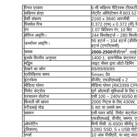
पैनल प्रकार
ए-सी सक्रिय मैट्रिक्स टीएफट
सक्रिय क्षेत्र
पोर्ट्रेट ओरिएंटेशन में 803.
देशी संकल्प
2160 x 3840 आरजीबी
पिक्सेल पिच
0.372 (एच) x 0.372 (वी) म
रंग
1.07 बिलियन रंग, 10 बिट
क्षैतिज आवृत्ति।
244 किलोहर्ट्ज़ ~ 280 किलोहर
95 हर्ट्ज ~ 104 हर्ट्ज (डीवी
ऊर्ध्वाधर आवृत्ति।
हर्ट्ज (एनटीएससी)
2
चमक
20
0
0
-2500
सीडी/एम
, एलईड
इसके विपरीत अनुपात
1400:1, डायनेमिक कंट्रास्
मद्धिम
लाइट सेंसर द्वारा ऑटो-डिमिंग
देखने का कोण
89/89/89/89
प्रतिक्रिया समय
5msec ठेठ
इंटरफेस
वीजीए, एचडीएमआई x 2
मीडिया प्लेयर
मीडिया प्लेयर (RK3399 CPU
रिमोट कंट्रोल
पूर्ण ओएसडी सुविधाओं के लिए 
प्रचालन वोल्टेज
एसी 100 ~ 240V 60/50 हर्
बिजली की खपत
2000 निट्स के लिए 430W,
स्टैंडबाई मोड
5 वाट या उससे कम
सामान
एसी पावर कॉर्ड, रिमोट कंट्रोल
एचडीएमआई, वीजीए, समग्र, ए
ऑपरेटिंग
मिनी पीसी: i5-6500 सीपी
(विकल्प)
128G SSD, 5 x USB पोर्ट,
स्पर्श
10 अंक पीसीएपी, या धातु जाल