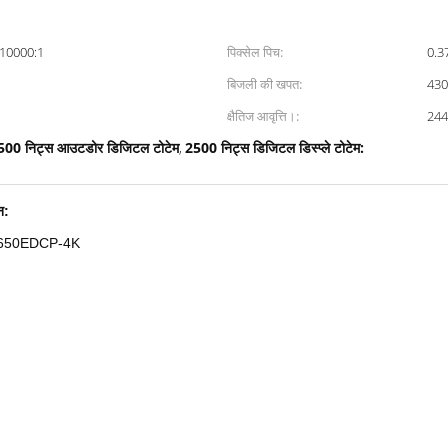
: 10000:1
पिक्सेल पिच:
0.37
बिजली की खपत:
43
क्षैतिज आवृत्ति।:
244 
500 निट्स आउटडोर डिजिटल टोटेम
2500 निट्स डिजिटल डिस्प्ले टोटेम:
,
न:
: T650EDCP-4K