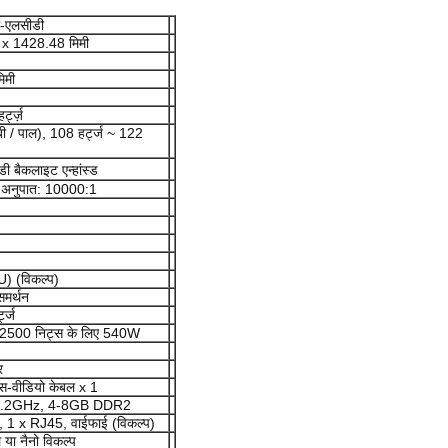
ी-एलसीडी
52 x 1428.48 मिमी
िमी
्ट्ज़
बी / पाल), 108 हर्ट्ज ~ 122
ी बैकलाइट एन्हांस्ड
ट अनुपात: 10000:1
) (विकल्प)
समर्थन
ट्ज
 2500 निट्स के लिए 540W
र
स-वीडियो केबल x 1
यू 3.2GHz, 4-8GB DDR2
 1 x RJ45, वाईफाई (विकल्प)
 या नैनो विकल्प