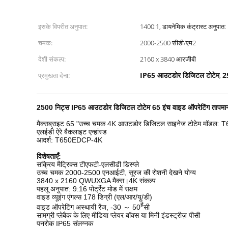
इसके विपरीत अनुपात:
1400:1, डायनेमिक कंट्रास्ट अनुपात
चमक:
2000-2500 सीडी/एम2
देशी संकल्प:
2160 x 3840 आरजीबी
IP65 आउटडोर डिजिटल टोटेम
2
प्रमुखता देना:
,
2500 निट्स IP65 आउटडोर डिजिटल टोटेम 65 इंच वाइड ऑपरेटिंग तापमा
मैक्सब्राइट 65 "उच्च चमक 4K आउटडोर डिजिटल साइनेज टोटेम मॉडल
एलईडी ऐरे बैकलाइट एन्हांस्ड
आदर्श: T650EDCP-4K
विशेषताएँ
:
सक्रिय मैट्रिक्स टीएफटी-एलसीडी डिस्प्ले
उच्च चमक 2000-2500 एनआईटी, सूरज की रोशनी देखने योग्य
3840 x 2160 QWUXGA मैक्स।4K संकल्प
पहलू अनुपात: 9:16 पोर्ट्रेट मोड में सक्षम
वाइड व्यूइंग एंगल्स 178 डिग्री (एल/आर/यू/डी)
हे
वाइड ऑपरेटिंग अस्थायी रेंज, -30 ～ 50
सी
सामग्री प्लेबैक के लिए मीडिया प्लेयर बॉक्स या मिनी इंडस्ट्रीज़ पीसी
पनरोक IP65 संलग्नक