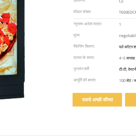
प्रमाणन:
CE
मॉडल संख्या:
T650EDC
न्यूनतम आदेश मात्रा:
1
मूल्य:
negotiabl
पैकेजिंग विवरण:
पर्ल कॉटन शॉ
प्रसव के समय:
4~5 सप्ताह
भुगतान शर्तें:
टी/टी, वेस्टर
आपूर्ति की क्षमता:
100 सेट / म
सबसे अच्छी कीमत