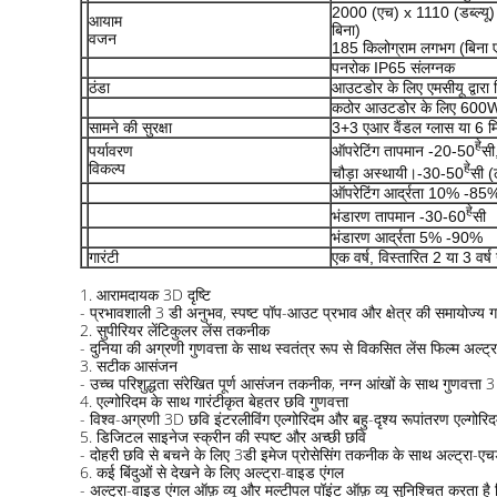
2000 (एच) x 1110 (डब्ल्यू)
आयाम
बिना)
वजन
185 किलोग्राम लगभग (बिना 
पनरोक IP65 संलग्नक
ठंडा
आउटडोर के लिए एमसीयू द्वारा न
कठोर आउटडोर के लिए 600W
सामने की सुरक्षा
3+3 एआर वैंडल ग्लास या 6 मि
हे
पर्यावरण
ऑपरेटिंग तापमान -20-50
सी
विकल्प
हे
चौड़ा अस्थायी।-30-50
सी (
ऑपरेटिंग आर्द्रता 10% -85
हे
भंडारण तापमान -30-60
सी
भंडारण आर्द्रता 5% -90%
गारंटी
एक वर्ष, विस्तारित 2 या 3 वर्
1. आरामदायक 3D दृष्टि
- प्रभावशाली 3 डी अनुभव, स्पष्ट पॉप-आउट प्रभाव और क्षेत्र की समायोज्य
2. सुपीरियर लेंटिकुलर लेंस तकनीक
- दुनिया की अग्रणी गुणवत्ता के साथ स्वतंत्र रूप से विकसित लेंस फिल्म अल्ट
3. सटीक आसंजन
- उच्च परिशुद्धता संरेखित पूर्ण आसंजन तकनीक, नग्न आंखों के साथ गुणवत्ता 
4. एल्गोरिदम के साथ गारंटीकृत बेहतर छवि गुणवत्ता
- विश्व-अग्रणी 3D छवि इंटरलीविंग एल्गोरिदम और बहु-दृश्य रूपांतरण एल्गोरि
5. डिजिटल साइनेज स्क्रीन की स्पष्ट और अच्छी छवि
- दोहरी छवि से बचने के लिए 3डी इमेज प्रोसेसिंग तकनीक के साथ अल्ट्रा-ए
6. कई बिंदुओं से देखने के लिए अल्ट्रा-वाइड एंगल
- अल्ट्रा-वाइड एंगल ऑफ़ व्यू और मल्टीपल पॉइंट ऑफ़ व्यू सुनिश्चित करता ह