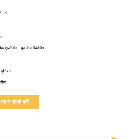
P-4K
e
क एब्जॉर्प्शन + वुड केस पैकेजिंग
्न यूनियन
हीना
अब से संपर्क करें