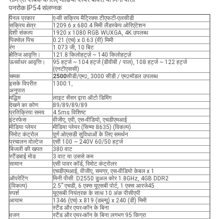
पनरोक IP54 संलग्नक
पैनल प्रकार
ए-सी सक्रिय मैट्रिक्स टीएफटी-एलसीडी
सक्रिय क्षेत्र
1209.6 x 680.4 मिमी लैंडस्केप ओरिएंटेशन
देशी संकल्प
1920 x 1080 RGB WUXGA, 4K उपलब्ध
पिक्सेल पिच
0.21 (एच) x 0.63 (वी) मिमी
रंग
1.073 जी, 10 बिट
क्षैतिज आवृत्ति।
121.8 किलोहर्ट्ज़ ~ 140 किलोहर्ट्ज़
ऊर्ध्वाधर आवृत्ति।
95 हर्ट्ज ~ 104 हर्ट्ज (डीवीबी / पाल), 108 हर्ट्ज ~ 122 हर्ट्ज
(एनटीएससी)
चमक
250
0
सीडी/एम
, 3000 सीडी / एम
मॉडल उपलब्ध
2
2
इसके विपरीत
1300:1,
अनुपात
मद्धिम
लाइट सेंसर द्वारा ऑटो डिमिंग
देखने का कोण
89/89/89/89
प्रतिक्रिया समय
4.5ms विशिष्ट
इंटरफेस
वीजीए, एवी, एस-वीडियो, एचडीएमआई
मीडिया प्लेयर
मीडिया प्लेयर (सिग्मा 8635) (विकल्प)
रिमोट कंट्रोल
पूर्ण ओएसडी सुविधाओं के लिए समर्थन
प्रचालन वोल्टेज
एसी 100 ~ 240V 60/50 हर्ट्ज
बिजली की खपत
380 वाट
स्टैंडबाई मोड
3 वाट या उससे कम
सामान
एसी पावर कॉर्ड, रिमोट कंट्रोलर
एचडीएमआई, वीजीए, समग्र, एस-वीडियो केबल x 1
ऑपरेटिंग
मिनी पीसी: D2550 डुअल कोर 1.8GHz, 4GB DDR2
(विकल्प)
2.5” एचडी, 6 एक्स यूएसबी पोर्ट, 1 एक्स आरजे45
स्पर्श
यूएसबी नियंत्रक के साथ 10 अंक पीसीएपी
आयाम
1346 (एच) x 819 (डब्ल्यू) x 240 (डी) मिमी
स्टैंड और एयर-कॉन के बिना
वजन
स्टैंड और एयर-कॉन के बिना लगभग 95 किग्रा