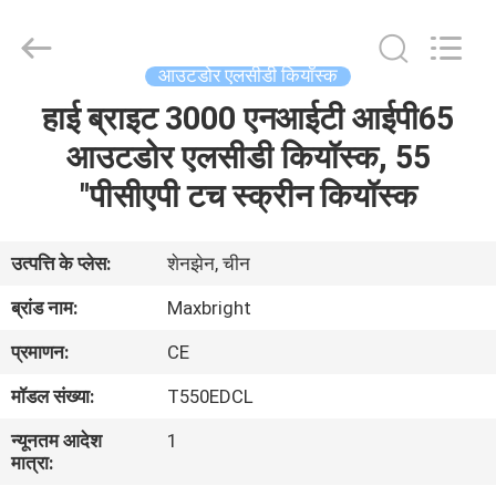
Maxbright
Display
Media
(Shenzhen)
Co.,
आउटडोर एलसीडी कियॉस्क
Ltd..
All
Rights
हाई ब्राइट 3000 एनआईटी आईपी65
होम
Reserved.
आउटडोर एलसीडी कियॉस्क, 55
उत्पाद
"पीसीएपी टच स्क्रीन कियॉस्क
हमारे
उत्पत्ति के प्लेस:
शेनझेन, चीन
बारे
ब्रांड नाम:
Maxbright
में
प्रमाणन:
CE
मॉडल संख्या:
T550EDCL
फैक्टरी
न्यूनतम आदेश
1
यात्रा
मात्रा: