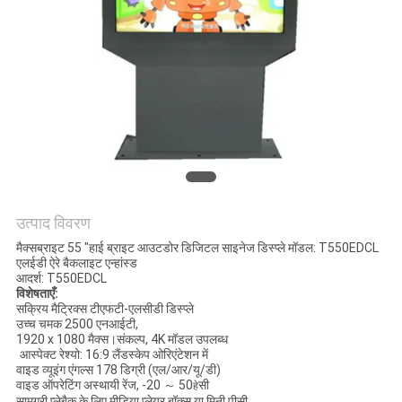
साइटमैप
PRIVACY
POLICY
उत्पाद विवरण
मैक्सब्राइट 55 "हाई ब्राइट आउटडोर डिजिटल साइनेज डिस्प्ले मॉडल: T550EDCL
एलईडी ऐरे बैकलाइट एन्हांस्ड
आदर्श: T550EDCL
विशेषताएँ
:
सक्रिय मैट्रिक्स टीएफटी-एलसीडी डिस्प्ले
उच्च चमक 2500 एनआईटी,
1920 x 1080 मैक्स।संकल्प, 4K मॉडल उपलब्ध
आस्पेक्ट रेश्यो: 16:9 लैंडस्केप ओरिएंटेशन में
वाइड व्यूइंग एंगल्स 178 डिग्री (एल/आर/यू/डी)
वाइड ऑपरेटिंग अस्थायी रेंज, -20 ～ 50
सी
हे
सामग्री प्लेबैक के लिए मीडिया प्लेयर बॉक्स या मिनी पीसी