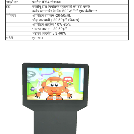
आईपी ​​दर
पनरोक IP54 संलग्नक
ठंडा
एमसीयू द्वारा नियंत्रित प्रशंसकों को ठंडा करके
कठोर आउटडोर के लिए 600W मिनी एयर कंडीशनर
पर्यावरण
ऑपरेटिंग तापमान -20-50
सी,
हे
चौड़ा अस्थायी।-30-50
सी (विकल्प)
हे
ऑपरेटिंग आर्द्रता 10% -85%
भंडारण तापमान -30-60
सी
हे
भंडारण आर्द्रता 5% -90%
गारंटी
एक साल