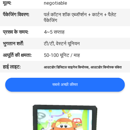
मूल्य:
negotiable
गुणवत्ता
पैकेजिंग विवरण:
पर्ल कॉटन शॉक एब्जॉर्प्शन + कार्टन + पैलेट
नियंत्रण
पैकेजिंग
प्रसव के समय:
4~5 सप्ताह
हमसे
भुगतान शर्तें:
टी/टी, वेस्टर्न यूनियन
संपर्क
करें
आपूर्ति की क्षमता:
50-100 यूनिट / माह
हाई लाइट:
,
आउटडोर डिजिटल साइनेज कियोस्क
आउटडोर कियोस्क संकेत
समाचार
सबसे अच्छी कीमत
एक
बोली
का
अनुरोध