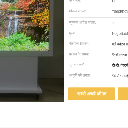
प्रमाणन:
CE
मॉडल संख्या:
T860EDC
न्यूनतम आदेश मात्रा:
1
मूल्य:
Negotiab
पैकेजिंग विवरण:
पर्ल कॉटन शॉ
प्रसव के समय:
5~6 सप्ताह
भुगतान शर्तें:
टी/टी, वेस्टर
आपूर्ति की क्षमता:
50 सेट / मह
सबसे अच्छी कीमत