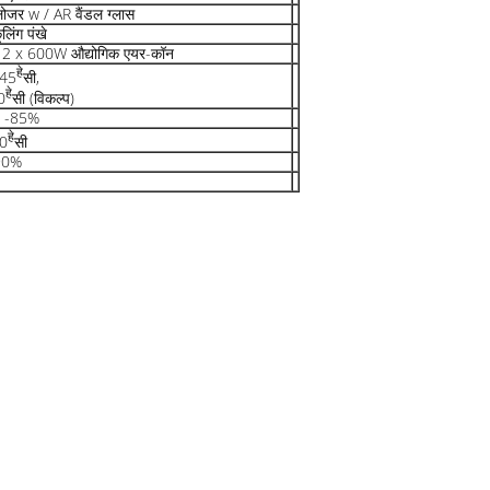
ोजर w / AR वैंडल ग्लास
लिंग पंखे
 2 x 600W औद्योगिक एयर-कॉन
हे
-45
सी,
हे
0
सी (विकल्प)
0% -85%
हे
60
सी
-90%