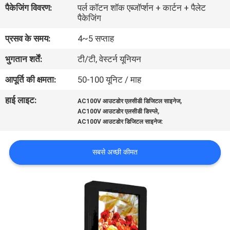
पैकेजिंग विवरण:
पर्ल कॉटन शॉक एब्जॉर्प्शन + कार्टन + पैलेट
गुणवत्ता
पैकेजिंग
नियंत्रण
प्रसव के समय:
4~5 सप्ताह
भुगतान शर्तें:
टी/टी, वेस्टर्न यूनियन
हमसे
संपर्क
आपूर्ति की क्षमता:
50-100 यूनिट / माह
करें
हाई लाइट:
,
AC100V आउटडोर एलसीडी डिजिटल साइनेज
,
AC100V आउटडोर एलसीडी डिस्प्ले
AC100V आउटडोर डिजिटल साइनेज:
समाचार
सबसे अच्छी कीमत
एक
बोली
का
अनुरोध