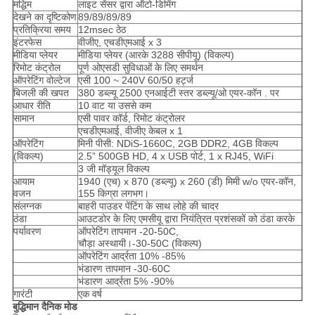
मद्धिम
लाइट सेंसर द्वारा ऑटो-डिमिंग
देखने का दृष्टिकोण
89/89/89/89
प्रतिक्रिया समय
12msec ठेठ
इंटरफेस
वीजीए, एचडीएमआई x 3
मीडिया प्लेयर
मीडिया प्लेयर (आरके 3288 सीपीयू) (विकल्प)
रिमोट कंट्रोल
पूर्ण ओएसडी सुविधाओं के लिए समर्थन
ऑपरेटिंग वोल्टेज
एसी 100 ~ 240V 60/50 हर्ट्ज
बिजली की खपत
380 डब्ल्यू 2500 एनआईटी स्तर डब्ल्यू/ओ एयर-कॉन . पर
आधार रीति
10 वाट या उससे कम
सामान
एसी पावर कॉर्ड, रिमोट कंट्रोलर
एचडीएमआई, वीजीए केबल x 1
ऑपरेटिंग
मिनी पीसी: NDiS-1660C, 2GB DDR2, 4GB विकल्प
(विकल्प)
2.5” 500GB HD, 4 x USB पोर्ट, 1 x RJ45, WiFi
3 जी मॉड्यूल विकल्प
आयाम
1940 (एच) x 870 (डब्ल्यू) x 260 (डी) मिमी w/o एयर-कॉन,
वजन
155 किग्रा लगभग।
संलग्नक
बाहरी पाउडर पेंटिंग के साथ लोहे की चादर
ठंडा
आउटडोर के लिए एमसीयू द्वारा नियंत्रित प्रशंसकों को ठंडा करके
पर्यावरण
ऑपरेटिंग तापमान -20-50C,
चौड़ा अस्थायी।-30-50C (विकल्प)
ऑपरेटिंग आर्द्रता 10% -85%
भंडारण तापमान -30-60C
भंडारण आर्द्रता 5% -90%
गारंटी
एक वर्ष
बुद्धिमान दैनिक मोड