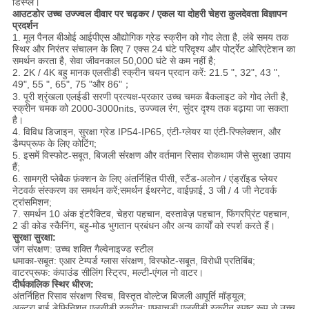
डिस्प्ले।
आउटडोर उच्च उज्ज्वल दीवार पर चढ़कर / एकल या दोहरी चेहरा कुलदेवता विज्ञापन
प्रदर्शन
1. मूल पैनल बीओई आईपीएस औद्योगिक ग्रेड स्क्रीन को गोद लेता है, लंबे समय तक
स्थिर और निरंतर संचालन के लिए 7 एक्स 24 घंटे परिदृश्य और पोर्ट्रेट ओरिएंटेशन का
समर्थन करता है, सेवा जीवनकाल 50,000 घंटे से कम नहीं है;
2. 2K / 4K बहु मानक एलसीडी स्क्रीन चयन प्रदान करें: 21.5 ", 32", 43 ",
49", 55 ", 65", 75 "और 86"；
3. पूरी श्रृंखला एलईडी सरणी प्रत्यक्ष-प्रकार उच्च चमक बैकलाइट को गोद लेती है,
स्क्रीन चमक को 2000-3000nits, उज्ज्वल रंग, सुंदर दृश्य तक बढ़ाया जा सकता
है।
4. विविध डिजाइन, सुरक्षा ग्रेड IP54-IP65, एंटी-ग्लेयर या एंटी-रिफ्लेक्शन, और
डैम्पप्रूफ के लिए कोटिंग;
5. इसमें विस्फोट-सबूत, बिजली संरक्षण और वर्तमान रिसाव रोकथाम जैसे सुरक्षा उपाय
हैं;
6. सामग्री प्लेबैक फ़ंक्शन के लिए अंतर्निहित पीसी, स्टैंड-अलोन / एंड्रॉइड प्लेयर
नेटवर्क संस्करण का समर्थन करें;समर्थन ईथरनेट, वाईफ़ाई, 3 जी / 4 जी नेटवर्क
ट्रांसमिशन;
7. समर्थन 10 अंक इंटरैक्टिव, चेहरा पहचान, दस्तावेज़ पहचान, फिंगरप्रिंट पहचान,
2 डी कोड स्कैनिंग, बहु-मोड भुगतान प्रबंधन और अन्य कार्यों को स्पर्श करते हैं।
सुरक्षा सुरक्षा:
जंग संरक्षण: उच्च शक्ति गैल्वेनाइज्ड स्टील
धमाका-सबूत: एआर टेम्पर्ड ग्लास संरक्षण, विस्फोट-सबूत, विरोधी प्रतिबिंब;
वाटरप्रूफ: कंपाउंड सीलिंग स्ट्रिप, मल्टी-एंगल नो वाटर।
दीर्घकालिक स्थिर धीरज:
अंतर्निहित रिसाव संरक्षण स्विच, विस्तृत वोल्टेज बिजली आपूर्ति मॉड्यूल;
अल्ट्रा हाई डेफिनिशन एलसीडी स्क्रीन: एफएचडी एलसीडी स्क्रीन स्पष्ट रूप से उच्च