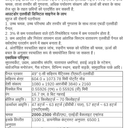
चमक, ताजा तस्वीर की गुणवत्ता, अधिक पर्यावरण संरक्षण और ऊर्जा की बचत के साथ
तेज धूप के तहत छवियों को प्रदर्शित कर सकती है;
आउटडोर एलसीडी डिजिटल साइनेज के लाभ
सूरज की रोशनी पठनीयता
1. उच्च चमक, उच्च परिभाषा और तस्वीर की गुणवत्ता के साथ ताजा एचडी एलसीडी
पैनल;
2. 3% से कम परावर्तकता वाले एंटी-रिफ्लेक्टिव ग्लास में कम परावर्तन होता है;
3. कम आर्द्रता और निरंतर तापमान वाला आंतरिक सिस्टम वातावरण एलसीडी पैनल को
सर्वश्रेष्ठ प्रदर्शन करने में सक्षम बनाता है;
4. अंतर्निहित स्वचालित सहज जांच, स्क्रीन चमक को परिवेश की चमक, ऊर्जा की
बचत के अनुसार स्वचालित रूप से समायोजित किया जा सकता है।
एकाधिक परिदृश्य:
सुपरमार्केट, उद्यम, आवासीय संपत्ति, यातायात धमनियां, हवाई अड्डे के स्टेशन,
सार्वजनिक मनोरंजन, गैस स्टेशन, विभिन्न स्थान, बाहरी सड़कें, सामुदायिक पार्क आदि।
पैनल प्रकार
49" ए-सी सक्रिय मैट्रिक्स टीएफटी-एलसीडी
सक्रिय क्षेत्र
604.0 x 1073.78 मिमी पोर्ट्रेट मोड
देशी संकल्प
1080 x 1920 आरजीबी 3840 x 2160
पिक्सेल पिच
0.55926 (एच) x 0.55926 (वी) मिमी
रंग
16.7 एम, 8 बिट गहराई
क्षैतिज आवृत्ति।
57.3 किलोहर्ट्ज़ ~ 70 किलोहर्ट्ज़
ऊर्ध्वाधर आवृत्ति।
47 हर्ट्ज ~ 63 हर्ट्ज (डीवीबी / पाल), 57 हर्ट्ज ~ 63 हर्ट्ज
(एनटीएससी)
चमक
2000-2500
सीडी/एम
, एलईडी बैकलाइट एन्हांस्ड
2
इसके विपरीत
1100:1, डायनेमिक कंट्रास्ट अनुपात: 6500:1
अनुपात