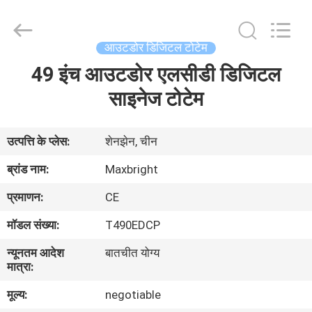
Maxbright
Display
Media
(Shenzhen)
Co.,
आउटडोर डिजिटल टोटेम
Ltd..
All
Rights
49 इंच आउटडोर एलसीडी डिजिटल
होम
Reserved.
साइनेज टोटेम
उत्पाद
उत्पत्ति के प्लेस:
शेनझेन, चीन
हमारे
ब्रांड नाम:
Maxbright
बारे
प्रमाणन:
CE
में
मॉडल संख्या:
T490EDCP
न्यूनतम आदेश
बातचीत योग्य
फैक्टरी
मात्रा:
यात्रा
मूल्य:
negotiable