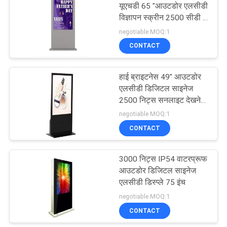
यूएचडी 65 "आउटडोर एलसीडी
विज्ञापन स्क्रीन 2500 सीडी /
5
एम 2
negotiable MOQ:1
उच्च चमक एलसीडी
CONTACT
डिस्प्ले
हाई ब्राइटनेस 49" आउटडोर
एलसीडी डिजिटल साइनेज
2500 निट्स सनलाइट देखने
योग्य
negotiable MOQ:1
CONTACT
11
3000 निट्स IP54 वाटरप्रूफ
बीहड़ एलसीडी मॉनिटर
आउटडोर डिजिटल साइनेज
एलसीडी डिस्प्ले 75 इंच
negotiable MOQ:1
CONTACT