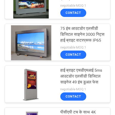
negotiable MOQ:1
साइटमैप
CONTACT
16
आउटडोर एलसीडी
PRIVACY
75 इंच आउटडोर एलसीडी
डिजिटल साइनेज 3000 निट्स
POLICY
कियॉस्क
हाई ब्राइट वाटरप्रूफ IP65
negotiable MOQ:1
CONTACT
हाई ब्राइट एचडीएमआई 5ms
6
आउटडोर एलसीडी डिजिटल
उच्च चमक डिजिटल
साइनेज 49 इंच डुअल फेस
negotiable MOQ:1
साइनेज
CONTACT
पीसीएपी टच के साथ 4K