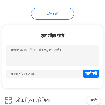
6
और देखो
संकीर्ण बेजल एलसीडी
वीडियो वॉल
एक संदेश छोड़ें
10
उच्च चमक एलसीडी
मॉड्यूल
लोकप्रिय श्रेणियां
सभी