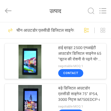
Maxbright
Display
Media
उत्पाद
(Shenzhen)
Co.,
Ltd..
All
Rights
होम
32
Reserved.
चीन आउटडोर एलसीडी डिजिटल साइनेज
आउटडोर एलसीडी
उत्पाद
डिजिटल साइनेज
हाई ब्राइट 2500 एनआईटी
आउटडोर डिजिटल साइनेज 65
हमारे
"सूरज की रोशनी से पढ़ने योग्य
आईपी65 ई-पोस्टर
बारे
negotiable MOQ:1
CONTACT
में
33
बड़े डिजिटल आउटडोर
फैक्टरी
दो तरफा डिजिटल साइनेज
एलसीडी साइनेज 75" IP54,
यात्रा
3000 निट्स M750EDCP-i
negotiable MOQ:1