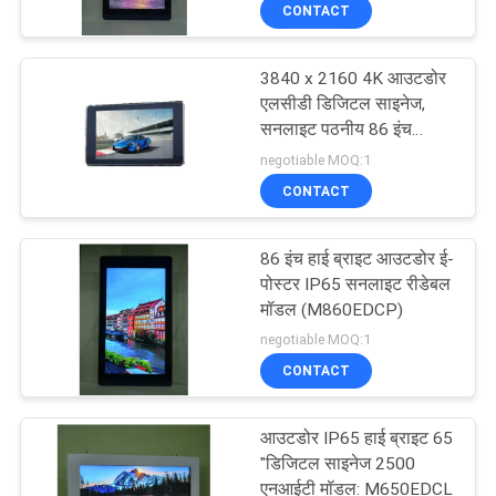
CONTACT
गुणवत्ता
नियंत्रण
3840 x 2160 4K आउटडोर
22
एलसीडी डिजिटल साइनेज,
हमसे
सनलाइट पठनीय 86 इंच
आउटडोर डिजिटल टोटेम
एलसीडी विज्ञापन प्रदर्शन 86 "
negotiable MOQ:1
संपर्क
CONTACT
करें
86 इंच हाई ब्राइट आउटडोर ई-
समाचार
पोस्टर IP65 सनलाइट रीडेबल
मॉडल (M860EDCP)
25
negotiable MOQ:1
एक
इंडोर डिजिटल साइनेज
CONTACT
बोली
डिस्प्ले
का
आउटडोर IP65 हाई ब्राइट 65
"डिजिटल साइनेज 2500
अनुरोध
एनआईटी मॉडल: M650EDCL